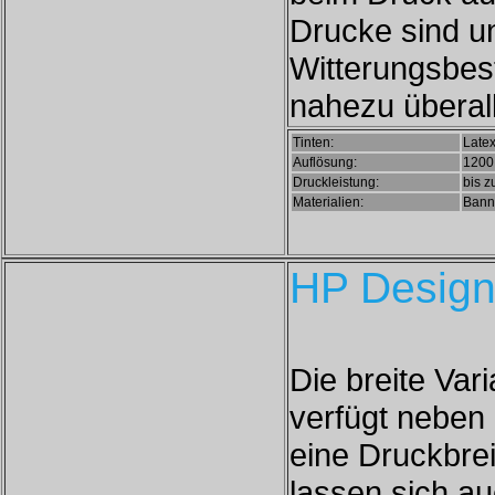
Drucke sind un
Witterungsbes
nahezu überal
Tinten:
Latex
Auflösung:
1200 
Druckleistung:
bis z
Materialien:
Banne
HP Design
Die breite Var
verfügt neben 
eine Druckbrei
lassen sich a