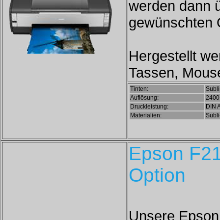
werden dann ü
gewünschten O
Hergestellt we
Tassen, Mouse
Tinten:
Subli
Auflösung:
2400 
Druckleistung:
DIN 
Materialien:
Subli
Epson F21
Option
Unsere Epson