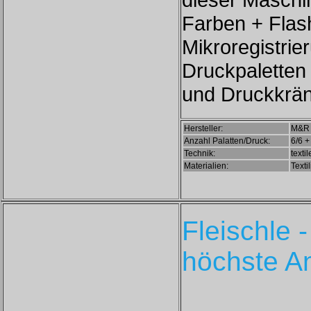
Farben + Flas
Mikroregistri
Druckpaletten 
und Druckkrän
Hersteller:
M&R
Anzahl Palatten/Druck:
6/6 +
Technik:
texti
Materialien:
Texti
Fleischle 
höchste A