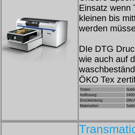
Einsatz wenn T
kleinen bis mit
werden müsse
DIe DTG Druck
wie auch auf d
waschbeständi
ÖKO Tex zertifi
Tinten:
Subli
Auflösung:
2400 
Druckleistung:
DIN 
Materialien:
Subli
Transmatic