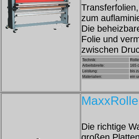
Transferfolien
zum auflamini
Die beheizbar
Folie und verm
zwischen Druc
Technik:
Rolle
Arbeitsbreite:
165 
Leistung:
bis z
Materialien:
ein u
MaxxRoller
Die richtige 
großen Platten