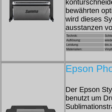
konturschneide
bewährten opt
wird dieses S
ausstanzen von
Technik:
Schl
Auflösung:
wied
Leistung:
bis 
Materialien:
Vinyl
Epson Pho
Der Epson Styl
benutzt um Dr
Sublimationst