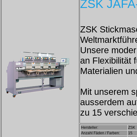
ZSK JAFA-
ZSK Stickmasc
Weltmarktführ
Unsere moder
an Flexibilität
Materialien und
Mit unserem s
ausserdem aut
zu 15 verschi
Hersteller:
ZSK
Anzahl Fäden / Farben:
15