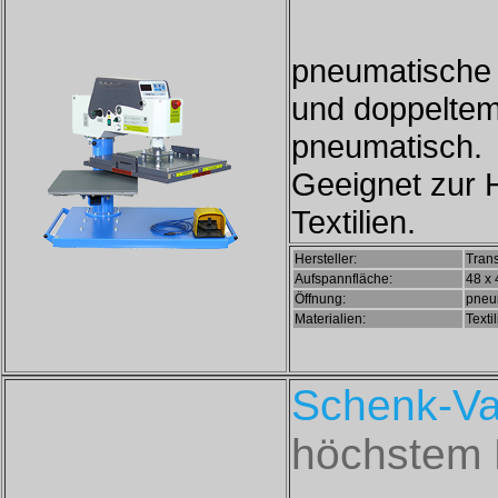
pneumatische 
und doppeltem
pneumatisch.
Geeignet zur 
Textilien.
Hersteller:
Trans
Aufspannfläche:
48 x
Öffnung:
pneum
Materialien:
Texti
Schenk-Var
höchstem 