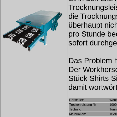
Trocknungslei
die Trocknung
überhaupt nic
pro Stunde be
sofort durchge
Das Problem ha
Der Workhorse
Stück Shirts 
damit wortwörtl
Hersteller:
Work
Trockenleistung / h
1000
Technik:
Tunne
Materialien:
Texti