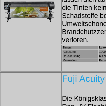
die TInten kei
Schadstoffe be
Umweltschone
Brandchutzzert
verloren.
Tinten:
Latex
Auflösung:
1200 
Druckleistung:
bis z
Materialien:
Banne
Fuji Acuit
Die Königsklas