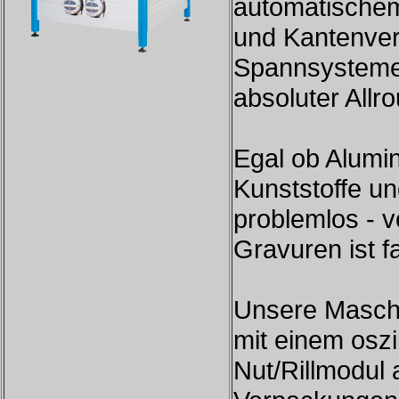
automatische
und Kantenve
Spannsystemen
absoluter Allr
Egal ob Alumin
Kunststoffe un
problemlos - v
Gravuren ist fa
Unsere Maschi
mit einem osz
Nut/Rillmodul 