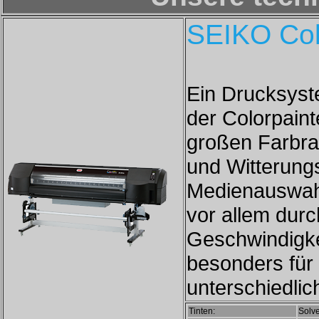
SEIKO Col
Ein Drucksyst
der Colorpain
großen Farbrau
und Witterungs
Medienauswahl
vor allem dur
Geschwindigke
besonders für
unterschiedlic
Tinten:
Solve