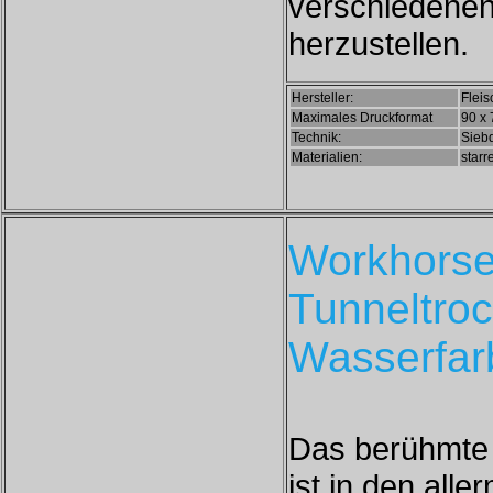
verschiedenen 
herzustellen.
Hersteller:
Fleis
Maximales Druckformat
90 x
Technik:
Siebd
Materialien:
starr
Workhorse
Tunneltroc
Wasserfarb
Das berühmte 
ist in den all