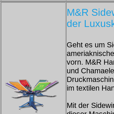
M&R Sidewi
der Luxus
Geht es um Si
ameriaknische
vorn. M&R Han
und Chamaeleo
Druckmaschine
im textilen Ha
Mit der Sidewi
dieser Maschin