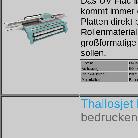
Das UV Flachb
kommt immer 
Platten direk
Rollenmaterial
großformatige
sollen.
Tinten:
UV hä
Auflösung:
600 x
Druckleistung:
bis z
Materialien:
Banne
Thallosjet
bedrucken