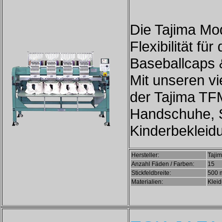
Die Tajima Mo
Flexibilität fü
Baseballcaps 
Mit unseren vi
der Tajima TF
Handschuhe, S
Kinderbekleid
Hersteller:
Taji
Anzahl Fäden / Farben:
15
Stickfeldbreite:
500
Materialien:
Klei