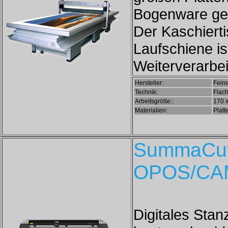
Bogenware ge
Der Kaschiert
Laufschiene ist
Weiterverarbei
Hersteller:
Fein
Technik:
Flac
Arbeitsgröße::
170 
Materialien:
Plat
SummaCut 
OPOS/CA
Digitales Sta