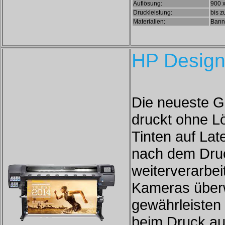
Auflösung:
900 x
Druckleistung:
bis z
Materialien:
Banne
HP Design
Die neueste G
druckt ohne L
Tinten auf Lat
nach dem Dru
weiterverarbe
Kameras überw
gewährleisten 
beim Druck auf