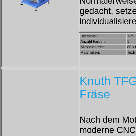
Normalerweise 
gedacht, setz
individualisier
Hersteller:
TPS
Anzahl Farben:
1
Stickfeldbreite:
80 x
Materialien:
Texti
Knuth TF
Fräse
Nach dem Motto
moderne CNC 